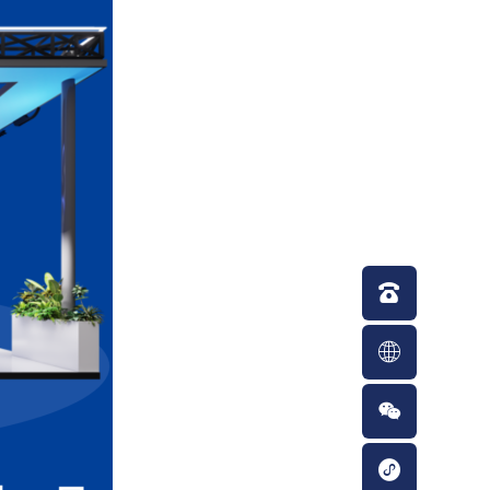



