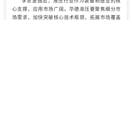
李忠波指出，液压行业作为装备制造业的核
心支撑，应用市场广阔。华德液压要聚焦细分市
场需求，加快突破核心技术瓶颈，拓展市场覆盖
维度；要加速整合优质资源、强化科技创新，加
速实施进口替代，以技术适配性和产品可靠性打
开发展新空间。
京城机电办公室、战略规划部、市场运营
部、投资发展部、房地资源部、科技信息部等相
关部门负责人参加。
出品：党群工作部