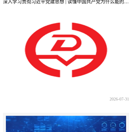
深入学习贯彻习近平党建思想 | 读懂中国共产党为什么能的关键密码（第三期）
2026-07-31