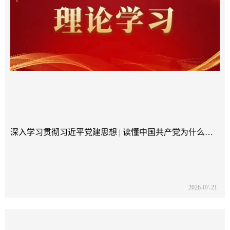
深入学习贯彻习近平党建思想 | 读懂中国共产党为什么能的关键密码（第二期）
2026-07-21