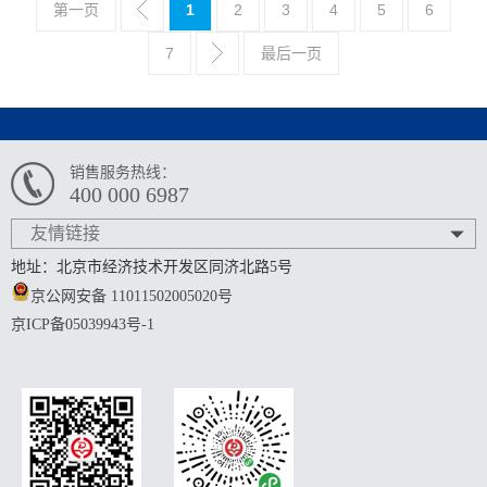
第一页
1
2
3
4
5
6
7
最后一页
销售服务热线：
400 000 6987
友情链接
地址：北京市经济技术开发区同济北路5号
京公网安备 11011502005020号
京ICP备05039943号-1