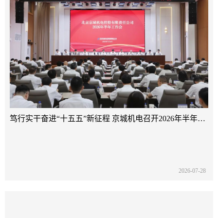
笃行实干奋进“十五五”新征程 京城机电召开2026年半年工作会
2026-07-28